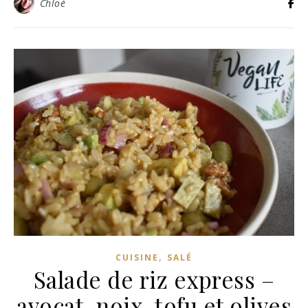
Chloé
,
CUISINE
SALÉ
Salade de riz express –
avocat, noix, tofu et olives