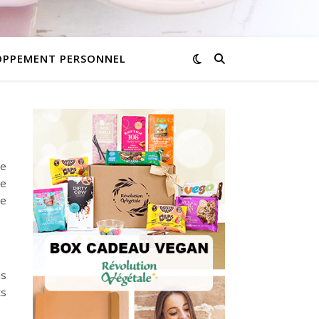
OPPEMENT PERSONNEL
de
de
de
is
ts