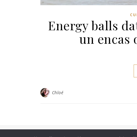
CU
Energy balls dat
un encas 
Chloé
Thème Ashe par
WP Royal
.